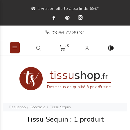
Livraison offerte à partir de 69€*
03 66 72 89 34
0
tissu
shop
.fr
Des tissus de qualité à prix d'usine
Tissushop
Spectacle
Tissu Sequin
Tissu Sequin
:
1 produit