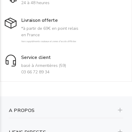
24 à 48 heures
Livraison offerte
*à partir de 69€ en point relais
en France
hors suppléments rouleaux et zones d'accès difficiles
Service client
basé à Armentières (59)
03 66 72 89 34
A PROPOS