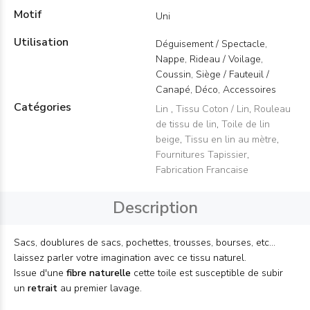
Motif
Uni
Utilisation
Déguisement / Spectacle,
Nappe, Rideau / Voilage,
Coussin, Siège / Fauteuil /
Canapé, Déco, Accessoires
Catégories
Lin
,
Tissu Coton / Lin
,
Rouleau
de tissu de lin
,
Toile de lin
beige
,
Tissu en lin au mètre
,
Fournitures Tapissier
,
Fabrication Francaise
Description
Sacs, doublures de sacs, pochettes, trousses, bourses, etc...
laissez parler votre imagination avec ce tissu naturel.
Issue d'une
fibre naturelle
cette toile est susceptible de subir
un
retrait
au premier lavage.