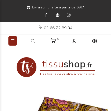
Livraison offerte à partir de 69€*
03 66 72 89 34
0
tissu
shop
.fr
Des tissus de qualité à prix d'usine