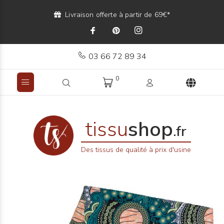
Livraison offerte à partir de 69€*
03 66 72 89 34
0
tissu
shop
.fr
Des tissus de qualité à prix d'usine