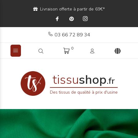
Livraison offerte à partir de 69€*
03 66 72 89 34
0
tissu
shop
.fr
Des tissus de qualité à prix d'usine