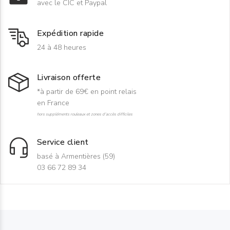
avec le CIC et Paypal
Expédition rapide
24 à 48 heures
Livraison offerte
*à partir de 69€ en point relais
en France
hors suppléments rouleaux et zones d'accès difficiles
Service client
basé à Armentières (59)
03 66 72 89 34