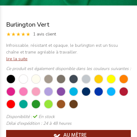
Burlington Vert
1 avis client
Infroissable, résistant et opaque, le burlington est un tissu
chaîne et trame agréable à travailler.
lire la suite
Ce produit est également disponible dans les couleurs suivantes :
Disponibilité :
En stock
Délai d'expédition :
24 à 48 heures
AU MÈTRE