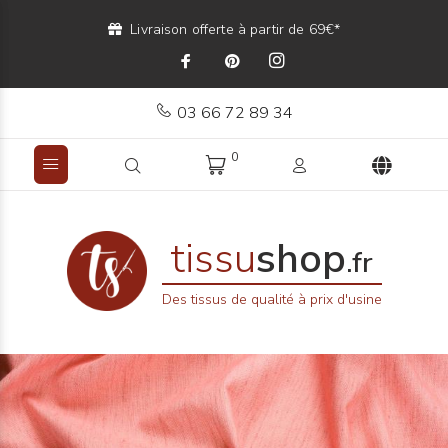
Livraison offerte à partir de 69€*
03 66 72 89 34
0
tissu
shop
.fr
Des tissus de qualité à prix d'usine