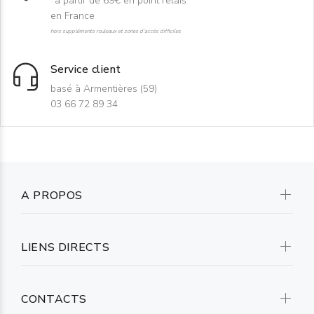
*à partir de 69€ en point relais
en France
hors suppléments rouleaux et zones d'accès difficiles
Service client
basé à Armentières (59)
03 66 72 89 34
A PROPOS
LIENS DIRECTS
CONTACTS