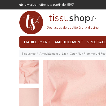
Livraison offerte à partir de 69€*
tissu
shop
.fr
Des tissus de qualité à prix d'usine
HABILLEMENT
AMEUBLEMENT
SPECTAC
Tissushop
Ameublement
Lin
Coton / Lin Flammé Uni Ros