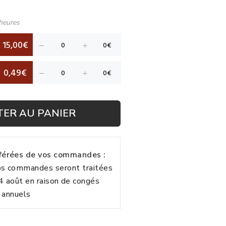
heures
15,00€
0,49€
TER AU PANIER
fférées de vos commandes :
vos commandes seront traitées
24 août en raison de congés
annuels