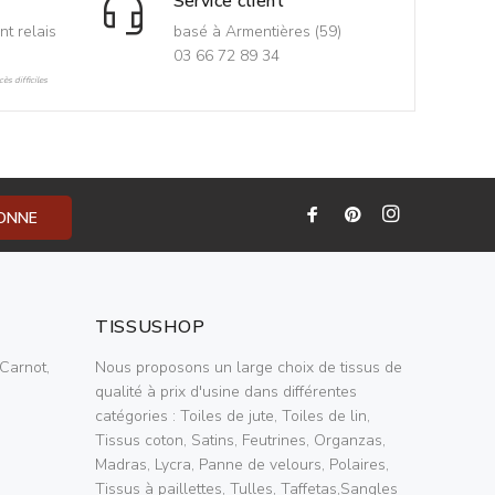
Service client
nt relais
basé à Armentières (59)
03 66 72 89 34
ès difficiles
BONNE
TISSUSHOP
Carnot,
Nous proposons un large choix de tissus de
qualité à prix d'usine dans différentes
catégories : Toiles de jute, Toiles de lin,
Tissus coton, Satins, Feutrines, Organzas,
Madras, Lycra, Panne de velours, Polaires,
Tissus à paillettes, Tulles, Taffetas,Sangles