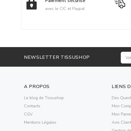
Paiement sécurisé
avec le CIC et Paypal
NEWSLETTER TISSUSHOP
A PROPOS
LIENS 
Le blog de Tissushop
Des Quest
Contacts
Mon Comp
CGV
Mon Panie
Mentions Légales
Avis Clien
Gestion d