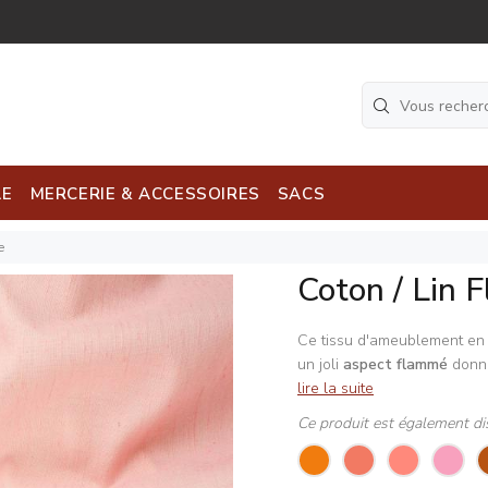
LE
MERCERIE & ACCESSOIRES
SACS
e
Coton / Lin 
Ce tissu d'ameublement e
un joli
aspect flammé
donn
lire la suite
Ce produit est également di