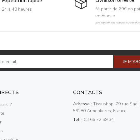
Livraison offerte
Expédition rapide
*à partir de 69€ en poi
24 à 48 heures
en France
hors suppléments rouleaux et zones d'acc
JE M'A
DIRECTS
CONTACTS
Adresse :
Tissushop, 79 rue Sadi 
ions ?
59280 Armentieres, France
te
Tel. :
03 66 72 89 34
r
ts
es cookies