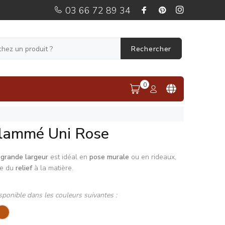
03 66 72 89 34
Rechercher
0
Flammé Uni Rose
n
grande largeur
est idéal en
pose murale
ou en rideaux,
e du
relief
à la matière.
sponible dans les couleurs suivantes :