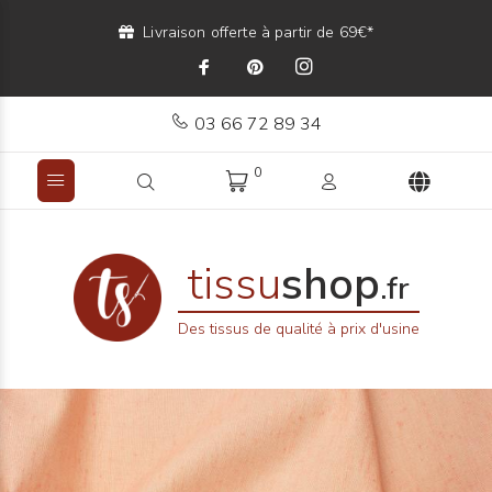
Livraison offerte à partir de 69€*
03 66 72 89 34
0
tissu
shop
.fr
Des tissus de qualité à prix d'usine