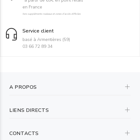
*à partir de 69€ en point relais
en France
hors suppléments rouleaux et zones d'accès difficiles
Service client
basé à Armentières (59)
03 66 72 89 34
A PROPOS
LIENS DIRECTS
CONTACTS