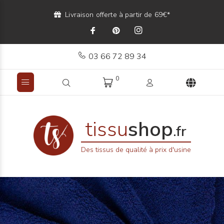
Livraison offerte à partir de 69€*
03 66 72 89 34
0
tissu
shop
.fr
Des tissus de qualité à prix d'usine