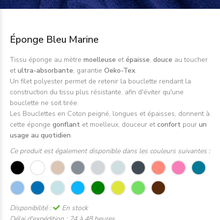
Éponge Bleu Marine
Tissu éponge au mètre
moelleuse
et
épaisse
,
douce
au toucher
et
ultra-absorbante
, garantie
Oeko-Tex
.
Un filet polyester permet de retenir la bouclette rendant la
construction du tissu plus résistante, afin d'éviter qu'une
bouclette ne soit tirée.
Les Bouclettes en Coton peigné, longues et épaisses, donnent à
cette éponge
gonflant
et moelleux, douceur et
confort
pour
un
usage au quotidien
.
Ce produit est également disponible dans les couleurs suivantes :
Disponibilité :
En stock
Délai d'expédition :
24 à 48 heures