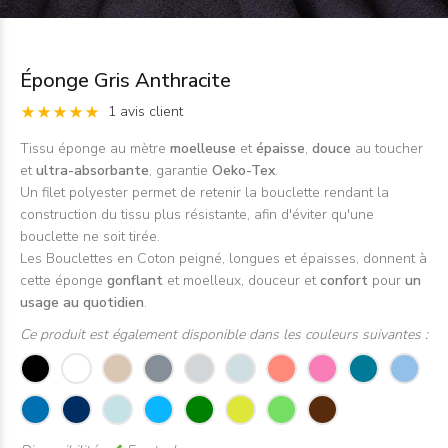
Éponge Gris Anthracite
1 avis client
Tissu éponge au mètre
moelleuse
et
épaisse
,
douce
au toucher
et
ultra-absorbante
, garantie
Oeko-Tex
.
Un filet polyester permet de retenir la bouclette rendant la
construction du tissu plus résistante, afin d'éviter qu'une
bouclette ne soit tirée.
Les Bouclettes en Coton peigné, longues et épaisses, donnent à
cette éponge
gonflant
et moelleux, douceur et
confort
pour
un
usage au quotidien
.
Ce produit est également disponible dans les couleurs suivantes :