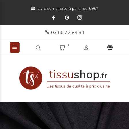
Livraison offerte à partir de 69€*
03 66 72 89 34
0
tissu
shop
.fr
Des tissus de qualité à prix d'usine