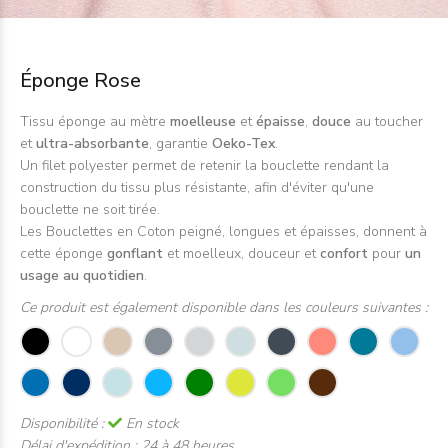
Éponge Rose
Tissu éponge au mètre
moelleuse
et
épaisse
,
douce
au toucher
et
ultra-absorbante
, garantie
Oeko-Tex
.
Un filet polyester permet de retenir la bouclette rendant la
construction du tissu plus résistante, afin d'éviter qu'une
bouclette ne soit tirée.
Les Bouclettes en Coton peigné, longues et épaisses, donnent à
cette éponge
gonflant
et moelleux, douceur et
confort
pour
un
usage au quotidien
.
Ce produit est également disponible dans les couleurs suivantes :
Disponibilité :
En stock
Délai d'expédition :
24 à 48 heures