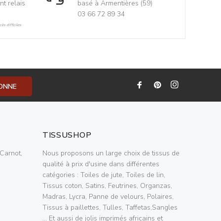
nt relais
basé à Armentières (59)
03 66 72 89 34
ès difficiles
BONNE
TISSUSHOP
Carnot,
Nous proposons un large choix de tissus de
qualité à prix d'usine dans différentes
catégories : Toiles de jute, Toiles de lin,
Tissus coton, Satins, Feutrines, Organzas,
Madras, Lycra, Panne de velours, Polaires,
Tissus à paillettes, Tulles, Taffetas,Sangles
... Et aussi de jolis imprimés africains et