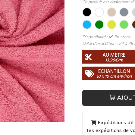
Ce produit est également di
Disponibilité :
En stock
Délai d'expédition :
24 à 48 
AU MÈTRE
13,90€/m
ECHANTILLON
10 x 10 cm environ
AJOU
Expéditions di
les expéditions de 