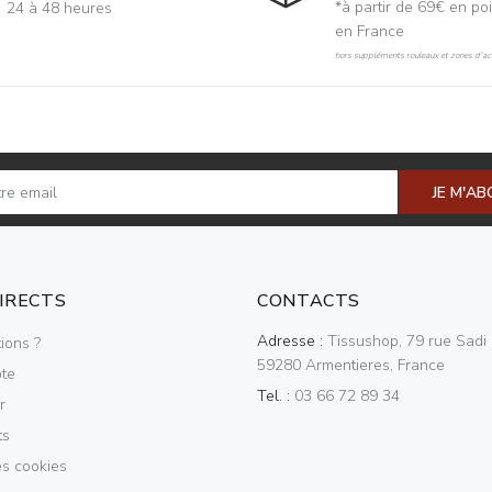
*à partir de 69€ en poi
24 à 48 heures
en France
hors suppléments rouleaux et zones d'acc
JE M'A
DIRECTS
CONTACTS
Adresse :
Tissushop, 79 rue Sadi 
ions ?
59280 Armentieres, France
te
Tel. :
03 66 72 89 34
r
ts
es cookies