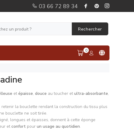
03 66 72 89 34
Rechercher
0
adine
lleuse
et
épaisse
,
douce
au toucher et
ultra-absorbante
,
 retenir la bouclette rendant la construction du tissu plus
une bouclette ne soit tirée.
igné, longues et épaisses, donnent à cette éponge
eur et
confort
pour
un usage au quotidien
.