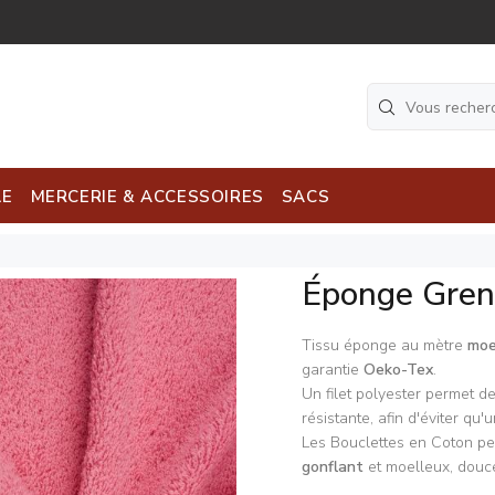
LE
MERCERIE & ACCESSOIRES
SACS
Éponge Gren
Tissu éponge au mètre
moe
garantie
Oeko-Tex
.
Un filet polyester permet de
résistante, afin d'éviter qu'
Les Bouclettes en Coton pe
gonflant
et moelleux, douc