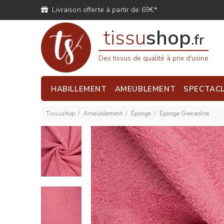
Livraison offerte à partir de 69€*
tissu
shop
.fr
Des tissus de qualité à prix d'usine
HABILLEMENT
AMEUBLEMENT
SPECTAC
Tissushop
Ameublement
Éponge
Éponge Grenadine