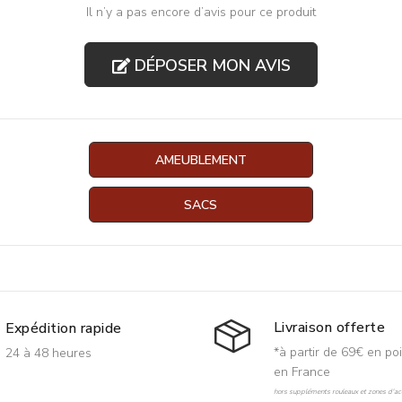
Il n’y a pas encore d’avis pour ce produit
DÉPOSER MON AVIS
AMEUBLEMENT
SACS
Livraison offerte
Expédition rapide
*à partir de 69€ en poi
24 à 48 heures
en France
hors suppléments rouleaux et zones d'acc