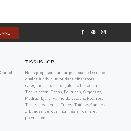
BONNE
TISSUSHOP
Carnot,
Nous proposons un large choix de tissus de
qualité à prix d'usine dans différentes
catégories : Toiles de jute, Toiles de lin,
Tissus coton, Satins, Feutrines, Organzas,
Madras, Lycra, Panne de velours, Polaires,
Tissus à paillettes, Tulles, Taffetas,Sangles
... Et aussi de jolis imprimés africains et
polynésiens