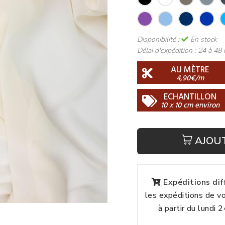
Disponibilité :
En stock
Délai d'expédition :
24 à 48 
AU MÈTRE
4,90€/m
ECHANTILLON
10 x 10 cm environ
AJOU
Expéditions di
les expéditions de 
à partir du lundi 