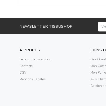
NEWSLETTER TISSUSHOP
A PROPOS
LIENS 
Le blog de Tissushop
Des Quest
Contacts
Mon Comp
CGV
Mon Panie
Mentions Légales
Avis Clien
Gestion d