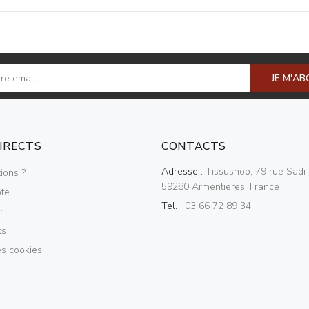
JE M'A
DIRECTS
CONTACTS
Adresse :
Tissushop, 79 rue Sadi 
ions ?
59280 Armentieres, France
te
Tel. :
03 66 72 89 34
r
ts
es cookies