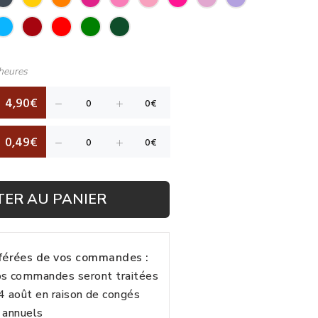
heures
4,90€
0,49€
TER AU PANIER
fférées de vos commandes :
vos commandes seront traitées
24 août en raison de congés
annuels