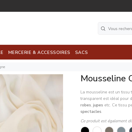
LE
MERCERIE & ACCESSOIRES
SACS
gne
Mousseline
La mousseline est un tissu 
transparent est idéal pour 
robes
,
jupes
etc. Ce tissu p
spectacles
.
Ce produit est également di