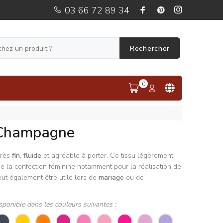
03 66 72 89 34
Rechercher
0
 Champagne
très
fin
,
fluide
et agréable à porter. Ce tissu légèrement
de la confection féminine notamment pour la réalisation de
eut également être utile lors de
mariage
ou de
sponible dans les couleurs suivantes :