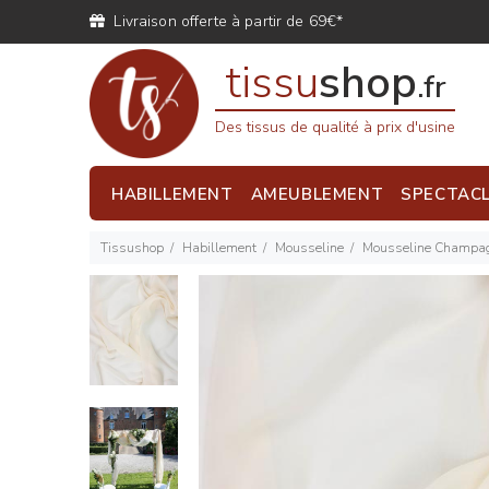
Livraison offerte à partir de 69€*
tissu
shop
.fr
Des tissus de qualité à prix d'usine
HABILLEMENT
AMEUBLEMENT
SPECTAC
Tissushop
Habillement
Mousseline
Mousseline Champa