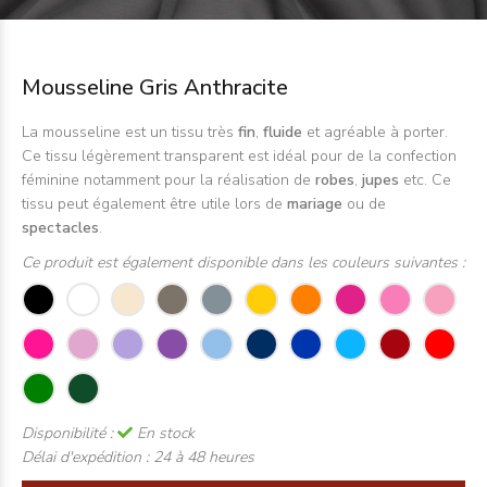
Mousseline Gris Anthracite
La mousseline est un tissu très
fin
,
fluide
et agréable à porter.
Ce tissu légèrement transparent est idéal pour de la confection
féminine notamment pour la réalisation de
robes
,
jupes
etc. Ce
tissu peut également être utile lors de
mariage
ou de
spectacles
.
Ce produit est également disponible dans les couleurs suivantes :
Disponibilité :
En stock
Délai d'expédition :
24 à 48 heures