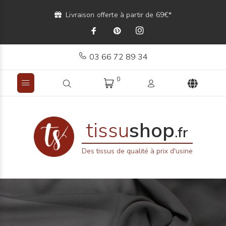
Livraison offerte à partir de 69€*
03 66 72 89 34
0
tissu
shop
.fr
Des tissus de qualité à prix d'usine