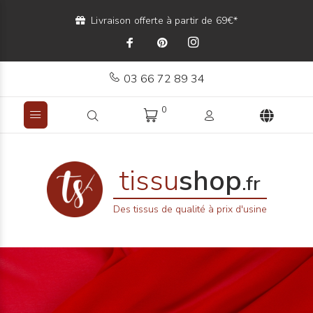
Livraison offerte à partir de 69€*
03 66 72 89 34
0
tissu
shop
.fr
Des tissus de qualité à prix d'usine