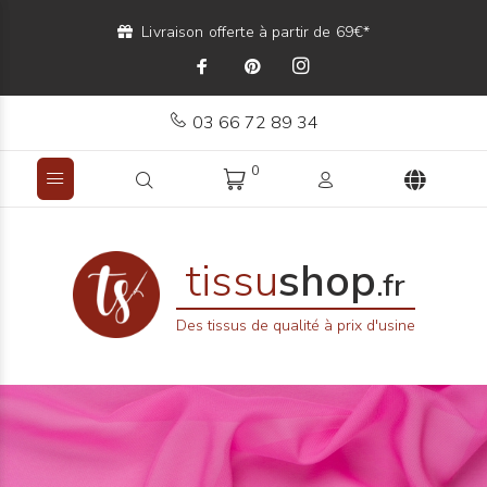
Livraison offerte à partir de 69€*
03 66 72 89 34
0
tissu
shop
.fr
Des tissus de qualité à prix d'usine