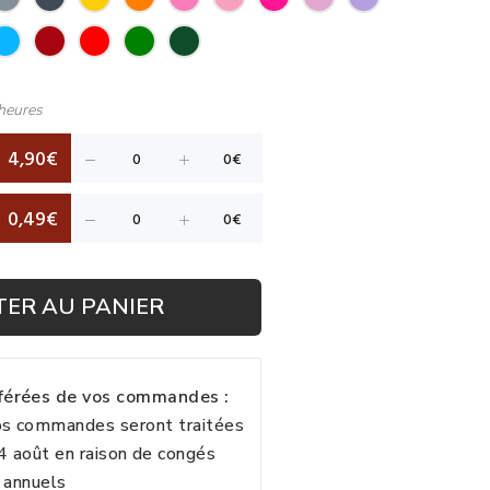
heures
4,90€
0,49€
TER AU PANIER
fférées de vos commandes :
vos commandes seront traitées
24 août en raison de congés
annuels