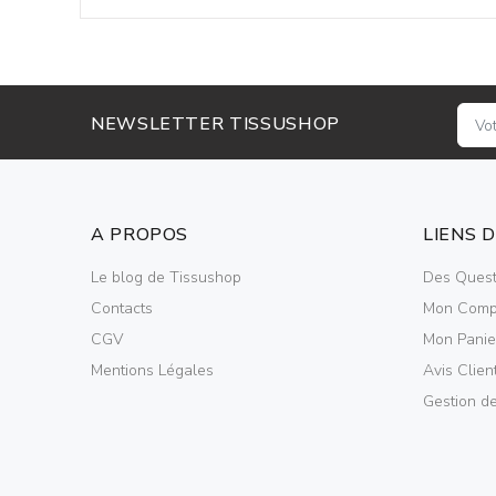
NEWSLETTER TISSUSHOP
A PROPOS
LIENS 
Le blog de Tissushop
Des Quest
Contacts
Mon Comp
CGV
Mon Panie
Mentions Légales
Avis Clien
Gestion d