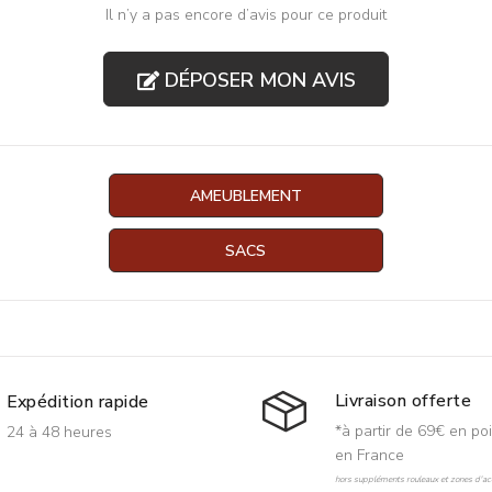
Il n’y a pas encore d’avis pour ce produit
DÉPOSER MON AVIS
AMEUBLEMENT
SACS
Livraison offerte
Expédition rapide
*à partir de 69€ en poi
24 à 48 heures
en France
hors suppléments rouleaux et zones d'acc