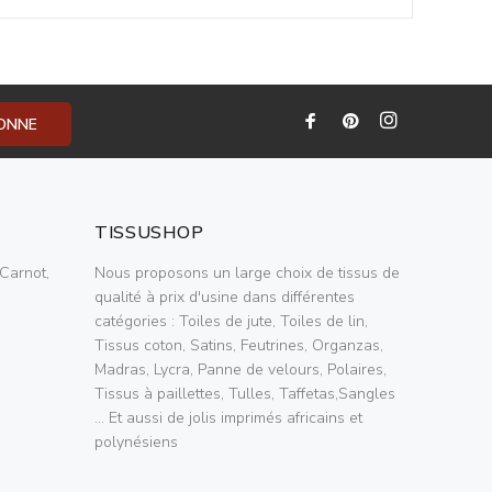
BONNE
TISSUSHOP
Carnot,
Nous proposons un large choix de tissus de
qualité à prix d'usine dans différentes
catégories : Toiles de jute, Toiles de lin,
Tissus coton, Satins, Feutrines, Organzas,
Madras, Lycra, Panne de velours, Polaires,
Tissus à paillettes, Tulles, Taffetas,Sangles
... Et aussi de jolis imprimés africains et
polynésiens