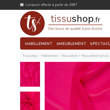
Livraison offerte à partir de 69€*
tissu
shop
.fr
Des tissus de qualité à prix d'usine
HABILLEMENT
AMEUBLEMENT
SPECTAC
Tissushop
Habillement
Mousseline
Mousseline Fuchsia