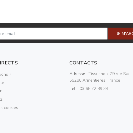
JE M'A
DIRECTS
CONTACTS
Adresse :
Tissushop, 79 rue Sadi 
ions ?
59280 Armentieres, France
te
Tel. :
03 66 72 89 34
r
ts
es cookies