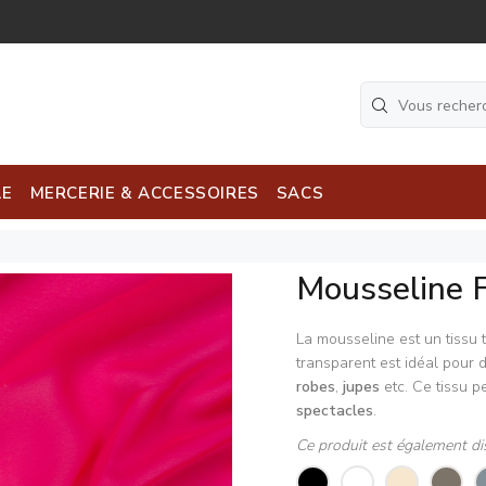
LE
MERCERIE & ACCESSOIRES
SACS
Mousseline 
La mousseline est un tissu 
transparent est idéal pour 
robes
,
jupes
etc. Ce tissu p
spectacles
.
Ce produit est également di