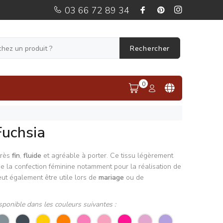
03 66 72 89 34
Rechercher
0
Fuchsia
très
fin
,
fluide
et agréable à porter. Ce tissu légèrement
de la confection féminine notamment pour la réalisation de
eut également être utile lors de
mariage
ou de
sponible dans les couleurs suivantes :