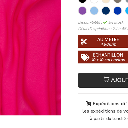
Disponibilité :
En stock
Délai d'expédition :
24 à 48 
AU MÈTRE
4,90€/m
ECHANTILLON
10 x 10 cm environ
AJOU
Expéditions di
les expéditions de 
à partir du lundi 