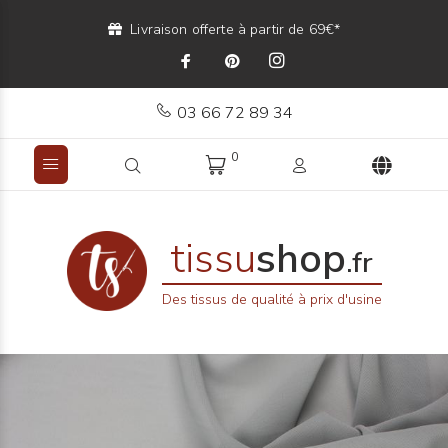
Livraison offerte à partir de 69€*
03 66 72 89 34
0
tissu
shop
.fr
Des tissus de qualité à prix d'usine