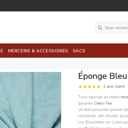
LE
MERCERIE & ACCESSOIRES
SACS
Éponge Bleu
1 avis client
Tissu éponge au mètre
moe
garantie
Oeko-Tex
.
Un filet polyester permet de
résistante, afin d'éviter qu'
Les Bouclettes en Coton pe