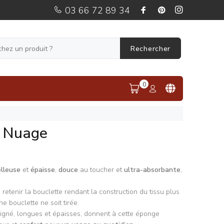
03 66 72 89 34
Rechercher
0
 Nuage
lleuse
et
épaisse
,
douce
au toucher et
ultra-absorbante
,
 retenir la bouclette rendant la construction du tissu plus
une bouclette ne soit tirée.
igné, longues et épaisses, donnent à cette éponge