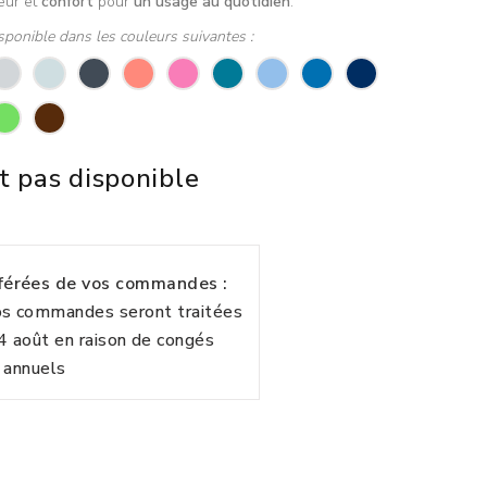
eur et
confort
pour
un usage au quotidien
.
sponible dans les couleurs suivantes :
t pas disponible
fférées de vos commandes :
vos commandes seront traitées
24 août en raison de congés
annuels