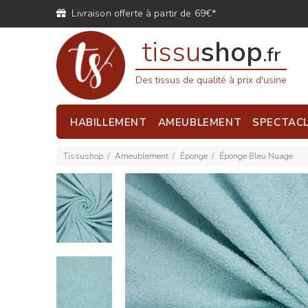
Livraison offerte à partir de 69€*
tissu
shop
.fr
Des tissus de qualité à prix d'usine
HABILLEMENT
AMEUBLEMENT
SPECTAC
Tissushop
Ameublement
Éponge
Éponge Bleu Nuage