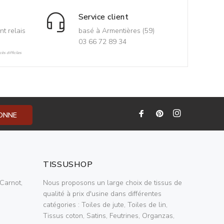
Service client
nt relais
basé à Armentières (59)
03 66 72 89 34
ès difficiles
BONNE
TISSUSHOP
Carnot,
Nous proposons un large choix de tissus de
qualité à prix d'usine dans différentes
catégories : Toiles de jute, Toiles de lin,
Tissus coton, Satins, Feutrines, Organzas,