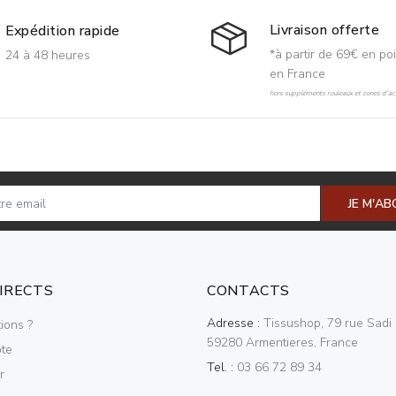
Livraison offerte
Expédition rapide
*à partir de 69€ en poi
24 à 48 heures
en France
hors suppléments rouleaux et zones d'acc
JE M'A
DIRECTS
CONTACTS
Adresse :
Tissushop, 79 rue Sadi 
ions ?
59280 Armentieres, France
te
Tel. :
03 66 72 89 34
r