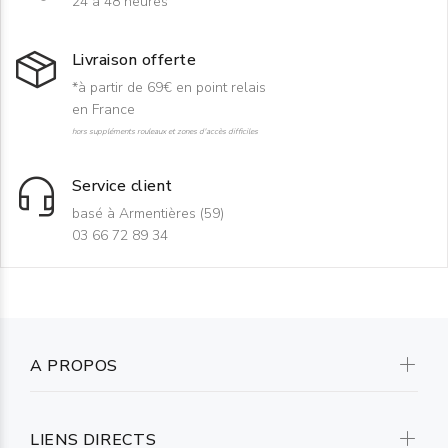
24 à 48 heures
Livraison offerte
*à partir de 69€ en point relais
en France
hors suppléments rouleaux et zones d'accès difficiles
Service client
basé à Armentières (59)
03 66 72 89 34
A PROPOS
LIENS DIRECTS