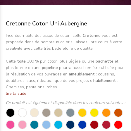
Cretonne Coton Uni Aubergine
Incontournable des tissus de coton, cette
Cretonne
vous est
proposée dans de nombreux coloris, laissez libre cours à votre
créativité avec cette très belle étoffe de qualité.
Cette
toile
100 % pur coton, plus légère qu'une
bachette
et
plus lourde qu'une
popeline
pourra aussi bien être utilisée pour
la réalisation de vos ouvrages en
ameublement
: coussins,
doublures, sacs, rideaux... que de vos projets d'
habillement
:
Chemises, pantalons, robes...
lire la suite
Ce produit est également disponible dans les couleurs suivantes :