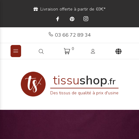
Livraison offerte à partir de 69€*
03 66 72 89 34
0
tissu
shop
.fr
Des tissus de qualité à prix d'usine