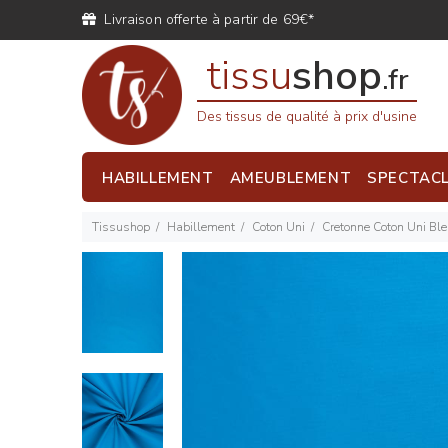
Livraison offerte à partir de 69€*
tissu
shop
.fr
Des tissus de qualité à prix d'usine
HABILLEMENT
AMEUBLEMENT
SPECTAC
Tissushop
Habillement
Coton Uni
Cretonne Coton Uni Bl