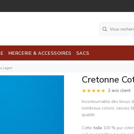
LE
MERCERIE & ACCESSOIRES
SACS
eu Lagon
Cretonne Co
2 avis client
Incontournable des tissus d
nombreux coloris, laissez li
qualité.
Cette
toile
100 % pur coton