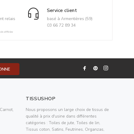
Service client
nt relais
basé à Armentières (59)
03 66 72 89 34
ès difficiles
BONNE
TISSUSHOP
Carnot,
Nous proposons un large choix de tissus de
qualité à prix d'usine dans différentes
catégories : Toiles de jute, Toiles de lin,
Tissus coton, Satins, Feutrines, Organzas,