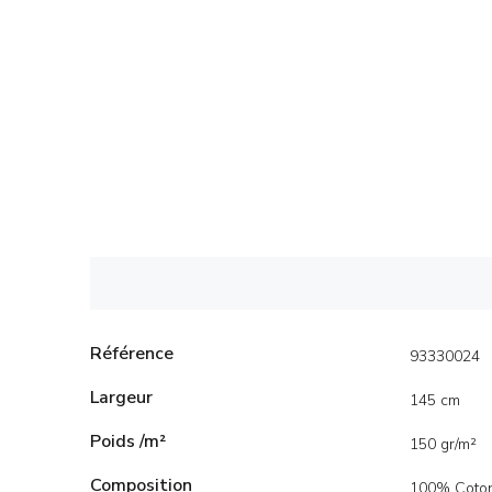
Référence
93330024
Largeur
145 cm
Poids /m²
150 gr/m²
Composition
100% Coto