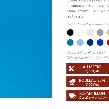
qu'une
popeline
pourra auss
en
ameublement
: coussins
d'
habillement
: Chemises, p
lire la suite
Ce produit est également di
Disponibilité :
En stock
Délai d'expédition :
24 à 48 
AU MÈTRE
6,50€/m
ROULEAU 25M
6,00€/m
ECHANTILLON
10 x 10 cm environ