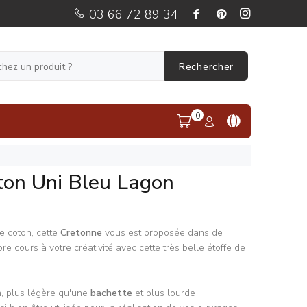
03 66 72 89 34
Rechercher
0
ton Uni Bleu Lagon
e coton, cette
Cretonne
vous est proposée dans de
bre cours à votre créativité avec cette très belle étoffe de
, plus légère qu'une
bachette
et plus lourde