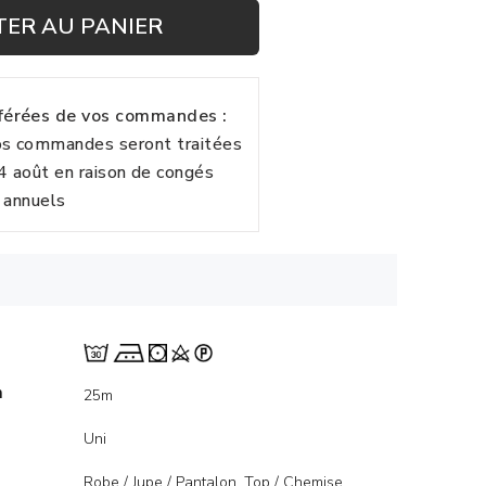
TER AU PANIER
fférées de vos commandes :
vos commandes seront traitées
24 août en raison de congés
annuels
m
25m
Uni
Robe / Jupe / Pantalon, Top / Chemise,