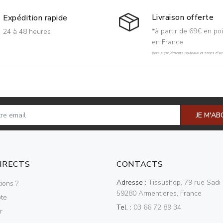
Livraison offerte
Expédition rapide
*à partir de 69€ en poi
24 à 48 heures
en France
hors suppléments rouleaux et zones d'acc
JE M'A
DIRECTS
CONTACTS
Adresse :
Tissushop, 79 rue Sadi 
ions ?
59280 Armentieres, France
te
Tel. :
03 66 72 89 34
r