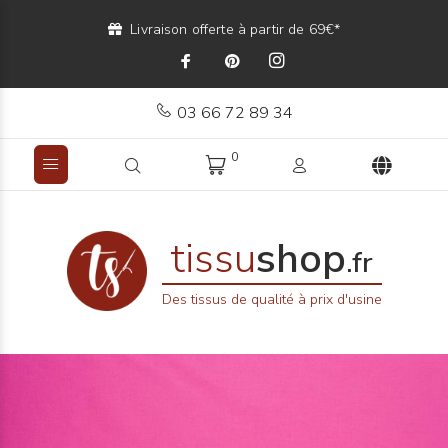
Livraison offerte à partir de 69€*
03 66 72 89 34
0
tissu
shop
.fr
Des tissus de qualité à prix d'usine