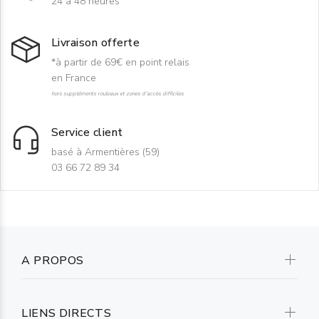
24 à 48 heures
Livraison offerte
*à partir de 69€ en point relais
en France
hors suppléments rouleaux et zones d'accès difficiles
Service client
basé à Armentières (59)
03 66 72 89 34
A PROPOS
LIENS DIRECTS