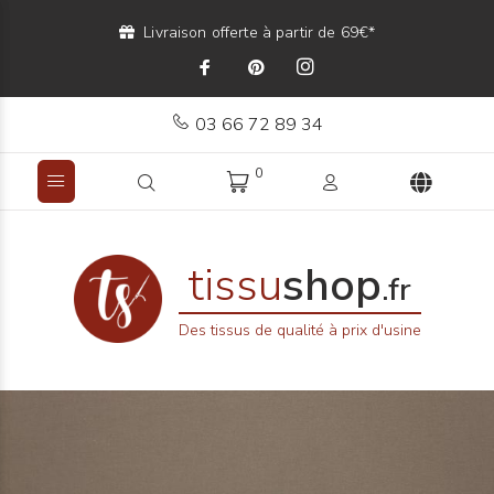
Livraison offerte à partir de 69€*
03 66 72 89 34
0
tissu
shop
.fr
Des tissus de qualité à prix d'usine