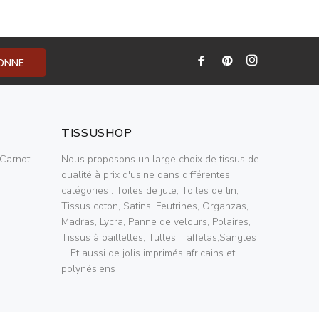
BONNE
TISSUSHOP
Carnot,
Nous proposons un large choix de tissus de
qualité à prix d'usine dans différentes
catégories : Toiles de jute, Toiles de lin,
Tissus coton, Satins, Feutrines, Organzas,
Madras, Lycra, Panne de velours, Polaires,
Tissus à paillettes, Tulles, Taffetas,Sangles
... Et aussi de jolis imprimés africains et
polynésiens