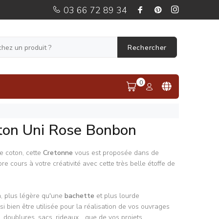
03 66 72 89 34
Rechercher
0
ton Uni Rose Bonbon
e coton, cette
Cretonne
vous est proposée dans de
bre cours à votre créativité avec cette très belle étoffe de
, plus légère qu'une
bachette
et plus lourde
i bien être utilisée pour la réalisation de vos ouvrages
, doublures, sacs, rideaux... que de vos projets