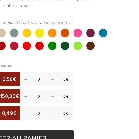
antalons, robes...
sponible dans les couleurs suivantes :
heures
6,50€
150,00€
0,49€
TER AU PANIER