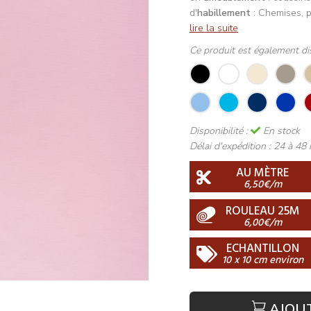
d'
habillement
: Chemises, p
lire la suite
Ce produit est également di
Disponibilité :
En stock
Délai d'expédition :
24 à 48 
AU MÈTRE
6,50€/m
ROULEAU 25M
6,00€/m
ECHANTILLON
10 x 10 cm environ
AJOU