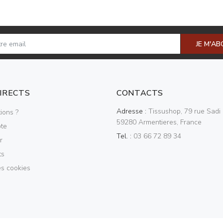
JE M'A
DIRECTS
CONTACTS
Adresse :
Tissushop, 79 rue Sadi 
ions ?
59280 Armentieres, France
te
Tel. :
03 66 72 89 34
r
ts
es cookies