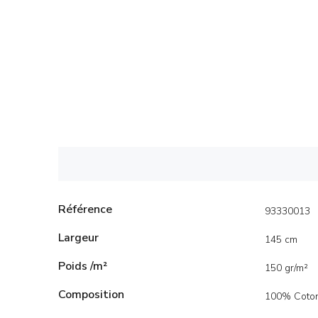
Référence
93330013
Largeur
145 cm
Poids /m²
150 gr/m²
Composition
100% Coto