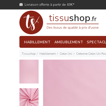
Livraison offerte à partir de 69€*
tissu
shop
.fr
Des tissus de qualité à prix d'usine
HABILLEMENT
AMEUBLEMENT
SPECTAC
Tissushop
Habillement
Coton Uni
Cretonne Coton Uni Ro