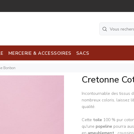
LE
MERCERIE & ACCESSOIRES
SACS
se Bonbon
Cretonne Co
Incontournable des tissus d
nombreux coloris, laissez li
qualité.
Cette
toile
100 % pur coton
qu'une
popeline
pourra auss
en
ameublement
: coussins