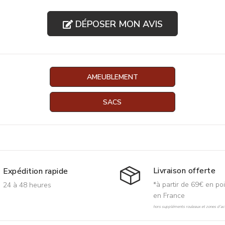
DÉPOSER MON AVIS
AMEUBLEMENT
SACS
Livraison offerte
Expédition rapide
*à partir de 69€ en poi
24 à 48 heures
en France
hors suppléments rouleaux et zones d'acc