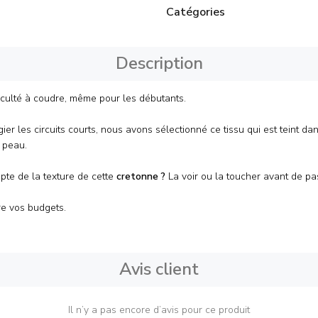
Catégories
Description
iculté à coudre, même pour les débutants.
er les circuits courts, nous avons sélectionné ce tissu qui est teint dan
a peau.
pte de la texture de cette
cretonne
?
La voir ou la toucher avant de 
e vos budgets.
Avis client
Il n’y a pas encore d’avis pour ce produit