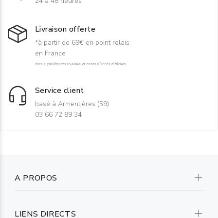
24 à 48 heures
Livraison offerte
*à partir de 69€ en point relais
en France
hors suppléments rouleaux et zones d'accès difficiles
Service client
basé à Armentières (59)
03 66 72 89 34
A PROPOS
LIENS DIRECTS