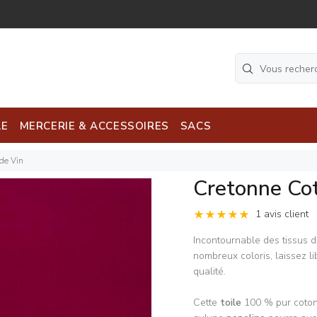
LE
MERCERIE & ACCESSOIRES
SACS
 de Vin
Cretonne Cot
1 avis client
Incontournable des tissus d
nombreux coloris, laissez li
qualité.
Cette
toile
100 % pur coton