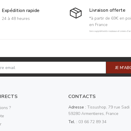
Livraison offerte
Expédition rapide
*à partir de 69€ en poi
24 à 48 heures
en France
hors suppléments rouleaux et zones d'acc
JE M'A
DIRECTS
CONTACTS
Adresse :
Tissushop, 79 rue Sadi 
ions ?
59280 Armentieres, France
te
Tel. :
03 66 72 89 34
r