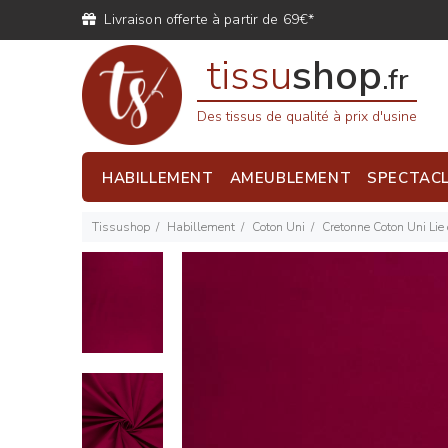
Livraison offerte à partir de 69€*
tissu
shop
.fr
Des tissus de qualité à prix d'usine
HABILLEMENT
AMEUBLEMENT
SPECTAC
Tissushop
Habillement
Coton Uni
Cretonne Coton Uni Lie