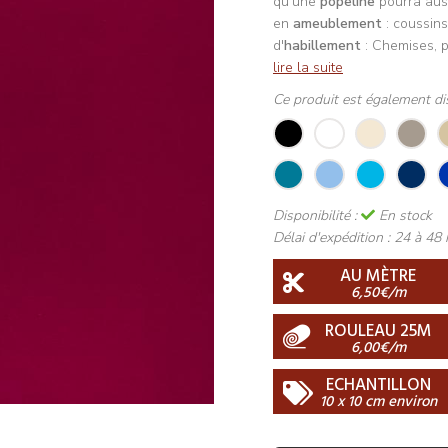
qu'une
popeline
pourra auss
en
ameublement
: coussins
d'
habillement
: Chemises, p
lire la suite
Ce produit est également di
Disponibilité :
En stock
Délai d'expédition :
24 à 48 
AU MÈTRE
6,50€/m
ROULEAU 25M
6,00€/m
ECHANTILLON
10 x 10 cm environ