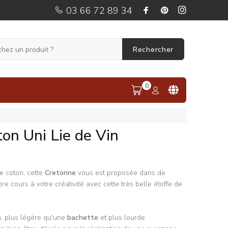
03 66 72 89 34
Rechercher
0
on Uni Lie de Vin
e coton, cette
Cretonne
vous est proposée dans de
bre cours à votre créativité avec cette très belle étoffe de
, plus légère qu'une
bachette
et plus lourde