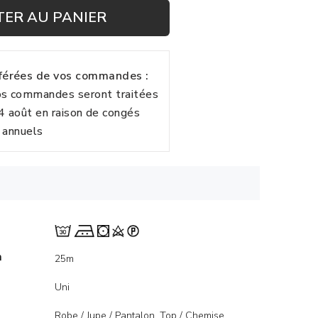
TER AU PANIER
fférées de vos commandes :
vos commandes seront traitées
24 août en raison de congés
annuels
m
25m
Uni
Robe / Jupe / Pantalon, Top / Chemise,