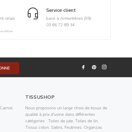
Service client
nt relais
basé à Armentières (59)
03 66 72 89 34
ès difficiles
BONNE
TISSUSHOP
Carnot,
Nous proposons un large choix de tissus de
qualité à prix d'usine dans différentes
catégories : Toiles de jute, Toiles de lin,
Tissus coton, Satins, Feutrines, Organzas,