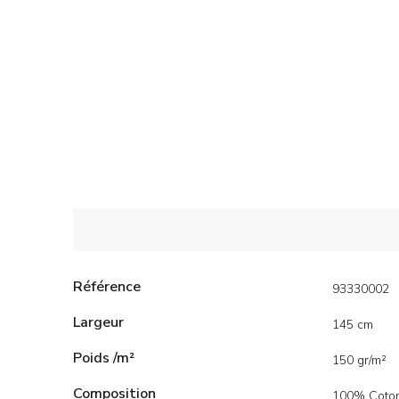
Référence
93330002
Largeur
145 cm
Poids /m²
150 gr/m²
Composition
100% Coto