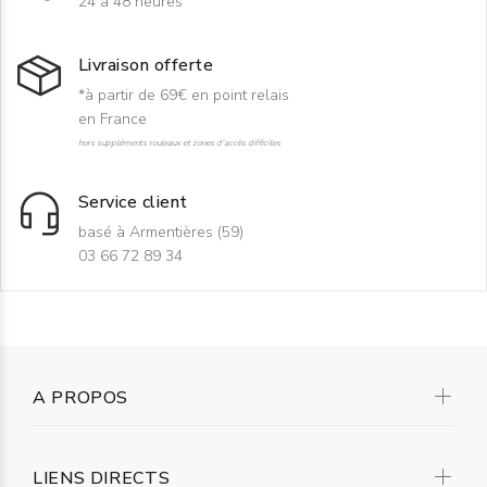
24 à 48 heures
Livraison offerte
*à partir de 69€ en point relais
en France
hors suppléments rouleaux et zones d'accès difficiles
Service client
basé à Armentières (59)
03 66 72 89 34
A PROPOS
LIENS DIRECTS