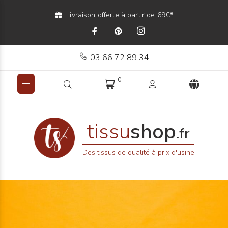
Livraison offerte à partir de 69€*
03 66 72 89 34
0
tissu
shop
.fr
Des tissus de qualité à prix d'usine